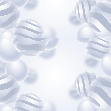
Après cette date, des frais de dossier de 10 €
...
Voir plus
Communauté d'agglomération du
Grand Cahors - Transport Scolaire
grandcahors.montransportscolaire.net
Plateforme de paiement pour le
Transport Territorial du GRAND CAHORS
Voir sur Facebook
·
Partager
Raynal Voyages
2 months ago
Les métiers du Transport & de la Logistique
recrutent !
Vous êtes en recherche d’emploi, en
reconversion professionnelle ou simplement
curieux de découvrir un secteur dynamique et
porteur ?