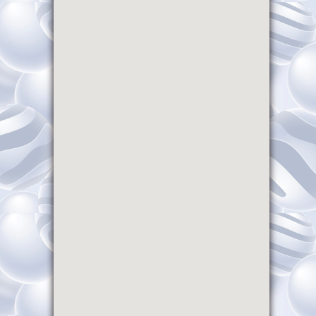
Raynal Voyages
1 month ago
Une belle journée à la découverte de notre
terroir !
Les élèves des écoles de
Saint-Pierre-Lafeuille
et de
Gigouzac
ont participé à une sortie
pédagogique à la Ferme de la Borie d’Imbert,
près de Rocamadour.
Au cours de cette journée, les enfants ont pu :
Découvrir l’élevage des chèvres
Observer les différentes étapes de
fabrication du fromage
Échanger avec les producteurs et
...
Voir plus
Photo
Voir sur Facebook
·
Partager