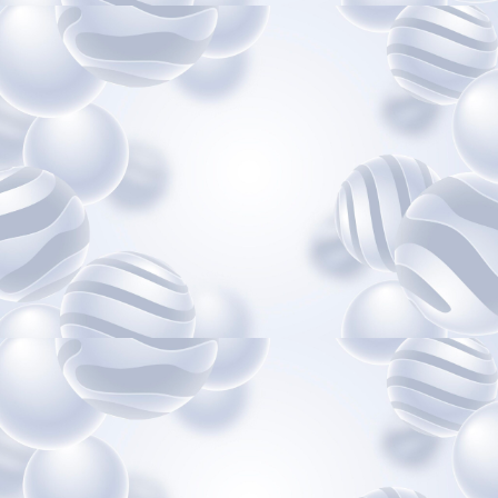
Mardi 23 juin 2026
De 10h00 à 13h00
Salle des Fêtes – Avenue Gambetta à Gramat
Dans le cadre de la Semaine Nationale du
Transport & de la Logistique, venez rencontrer
les professionnels du
...
Voir plus
Photo
Voir sur Facebook
·
Partager