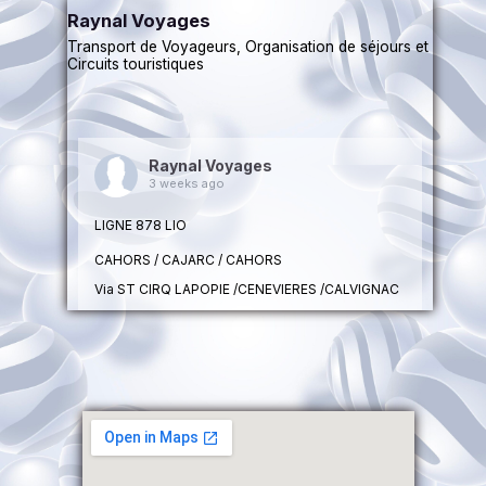
Raynal Voyages
Transport de Voyageurs, Organisation de séjours et
Circuits touristiques
Raynal Voyages
3 weeks ago
LIGNE 878 LIO
CAHORS / CAJARC / CAHORS
Via ST CIRQ LAPOPIE /CENEVIERES /CALVIGNAC
2,00 € le trajet
Du 01/07/2026 au 31/08/2026
Photos: Fredo
Photo
Voir sur Facebook
·
Partager