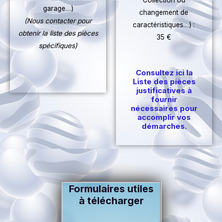
Collection ou
garage…)
changement de
(Nous contacter pour
caractéristiques…) :
obtenir la liste des pièces
35 €
spécifiques)
Consultez ici la
Liste des pièces
justificatives à
fournir
nécessaires pour
accomplir vos
démarches.
Formulaires utiles
à télécharger