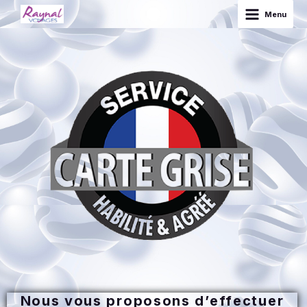
Aller
info réseau ligne 8elkjflklkrlfke
Main
Menu
au
Menu
contenu
Nous vous proposons d’effectuer