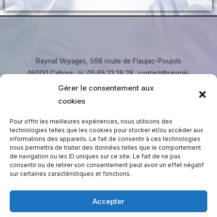
Raynal Voyages, 568 route de Flaujac-Poujols
46000 Cahors. ☏ 05.65.23.28.28, contact@raynal-
voyages.fr
Gérer le consentement aux
cookies
Copyright © 2026 Raynal Voyages
Pour offrir les meilleures expériences, nous utilisons des
technologies telles que les cookies pour stocker et/ou accéder aux
informations des appareils. Le fait de consentir à ces technologies
nous permettra de traiter des données telles que le comportement
de navigation ou les ID uniques sur ce site. Le fait de ne pas
Espace C.S.E
consentir ou de retirer son consentement peut avoir un effet négatif
sur certaines caractéristiques et fonctions.
Session Privée Urbain
Session Privée liO / Scolaires
Accepter
Réglez votre facture