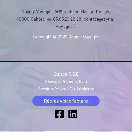
Raynal Voyages, 568 route de Flaujac-Poujols
46000 Cahors. ☏ 05.65.23.28.28, contact@raynal-
voyages.fr
Copyright © 2026 Raynal Voyages
Espace C.S.E
Session Privée Urbain
Session Privée liO / Scolaires
Réglez votre facture