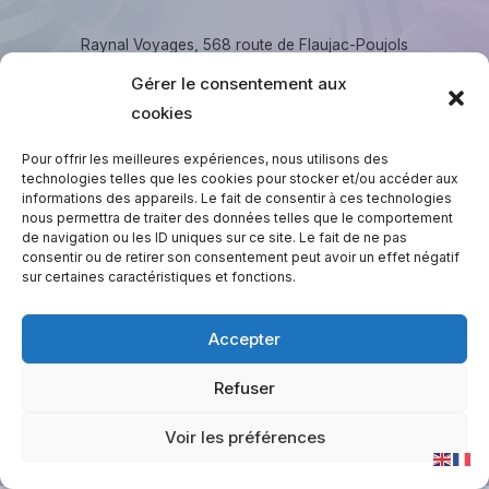
Raynal Voyages, 568 route de Flaujac-Poujols
46000 Cahors. ☏ 05.65.23.28.28, contact@raynal-
Gérer le consentement aux
voyages.fr
cookies
Copyright © 2026 Raynal Voyages
Pour offrir les meilleures expériences, nous utilisons des
technologies telles que les cookies pour stocker et/ou accéder aux
informations des appareils. Le fait de consentir à ces technologies
nous permettra de traiter des données telles que le comportement
de navigation ou les ID uniques sur ce site. Le fait de ne pas
consentir ou de retirer son consentement peut avoir un effet négatif
Espace C.S.E
sur certaines caractéristiques et fonctions.
Session Privée Urbain
Session Privée liO / Scolaires
Accepter
Réglez votre facture
Refuser
Voir les préférences