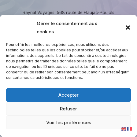
Raynal Voyages, 568 route de Flaujac-Poujols
46000 Cahors. ☏ 05.65.23.28.28, contact@raynal-
Gérer le consentement aux
voyages.fr
cookies
Copyright © 2026 Raynal Voyages
Pour offrir les meilleures expériences, nous utilisons des
technologies telles que les cookies pour stocker et/ou accéder aux
informations des appareils. Le fait de consentir à ces technologies
nous permettra de traiter des données telles que le comportement
de navigation ou les ID uniques sur ce site. Le fait de ne pas
consentir ou de retirer son consentement peut avoir un effet négatif
Espace C.S.E
sur certaines caractéristiques et fonctions.
Session Privée Urbain
Session Privée liO / Scolaires
Accepter
Réglez votre facture
Refuser
Voir les préférences