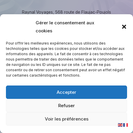
Raynal Voyages, 568 route de Flaujac-Poujols
46000 Cahors. ☏ 05.65.23.28.28, contact@raynal-
Gérer le consentement aux
voyages.fr
cookies
Copyright © 2026 Raynal Voyages
Pour offrir les meilleures expériences, nous utilisons des
technologies telles que les cookies pour stocker et/ou accéder aux
informations des appareils. Le fait de consentir à ces technologies
nous permettra de traiter des données telles que le comportement
de navigation ou les ID uniques sur ce site. Le fait de ne pas
consentir ou de retirer son consentement peut avoir un effet négatif
Espace C.S.E
sur certaines caractéristiques et fonctions.
Session Privée Urbain
Session Privée liO / Scolaires
Accepter
Réglez votre facture
Refuser
Voir les préférences