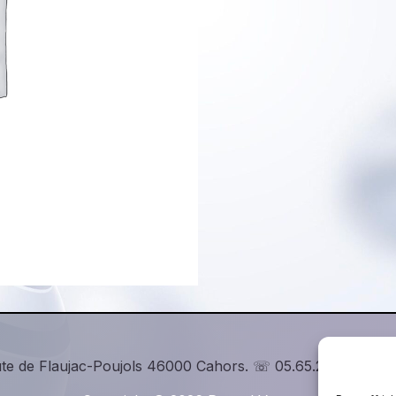
te de Flaujac-Poujols 46000 Cahors. ☏ 05.65.23.28.28, c