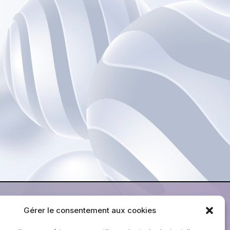
Gérer le consentement aux cookies
ontact@raynal-voyages.fr