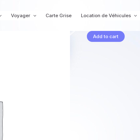
info réseau ligne 8elkjflklkrlfke
Voyager
Carte Grise
Location de Véhicules
Flagnac
Add to cart
–
hier
un
village
quantity