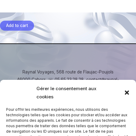
Add to cart
Raynal Voyages, 568 route de Flaujac-Poujols
46000 Cahors. ☏ 05.65.23.28.28, contact@raynal-
voyages.fr
Gérer le consentement aux
cookies
Copyright © 2026 Raynal Voyages
Pour offrir les meilleures expériences, nous utilisons des
technologies telles que les cookies pour stocker et/ou accéder aux
informations des appareils. Le fait de consentir à ces technologies
nous permettra de traiter des données telles que le comportement
de navigation ou les ID uniques sur ce site. Le fait de ne pas