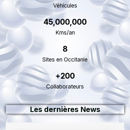
l
Véhicules
e
45,000,000
Kms/an
r
8
t
Sites en Occitanie
e
+
200
.
Collaborateurs
Les dernières News