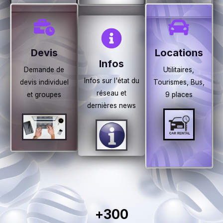
r
c
Devis
Locations
Infos
Demande de
Utilitaires,
e
Infos sur l'état du
devis individuel
Tourismes, Bus,
réseau et
et groupes
9 places
t
dernières news
t
e
a
+
300