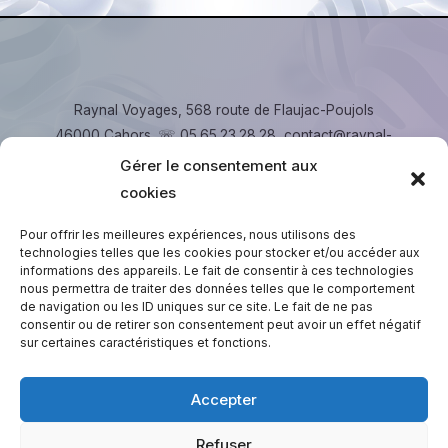
Raynal Voyages, 568 route de Flaujac-Poujols
46000 Cahors. ☏ 05.65.23.28.28, contact@raynal-
voyages.fr
Gérer le consentement aux
cookies
Copyright © 2026 Raynal Voyages
Pour offrir les meilleures expériences, nous utilisons des
technologies telles que les cookies pour stocker et/ou accéder aux
informations des appareils. Le fait de consentir à ces technologies
nous permettra de traiter des données telles que le comportement
de navigation ou les ID uniques sur ce site. Le fait de ne pas
Espace C.S.E
consentir ou de retirer son consentement peut avoir un effet négatif
sur certaines caractéristiques et fonctions.
Session Privée Urbain
Session Privée liO / Scolaires
Accepter
Réglez votre facture
Refuser