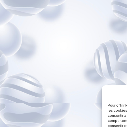
Pour offrir
les cookies
consentir à
comportemen
consentir o