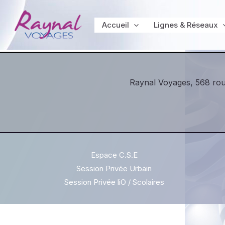
Aller
au
Accueil
Lignes & Réseaux
contenu
Raynal Voyages, 568 rou
Espace C.S.E
Session Privée Urbain
Session Privée liO / Scolaires