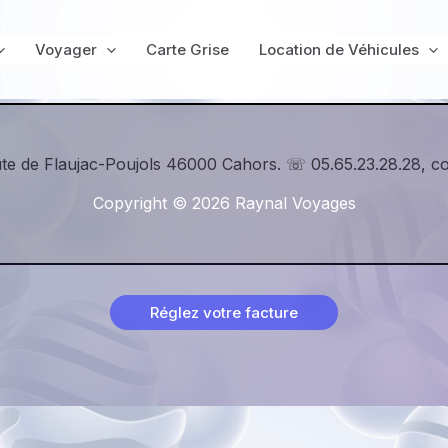
info réseau ligne 8elkjflklkrlfke
Voyager
Carte Grise
Location de Véhicules
te de Flaujac-Poujols 46000 Cahors. ☏ 05.65.23.28.28, c
Copyright © 2026 Raynal Voyages
Réglez votre facture